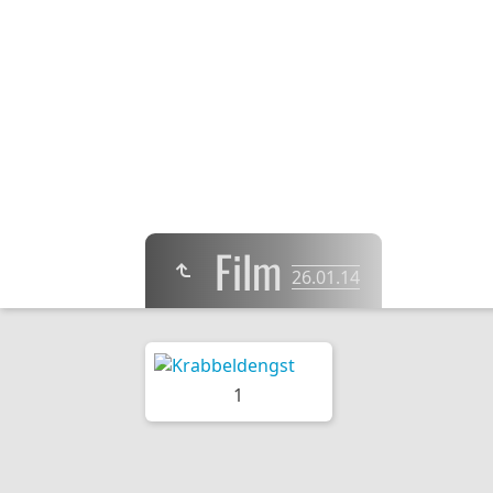
Film
26.01.14
1