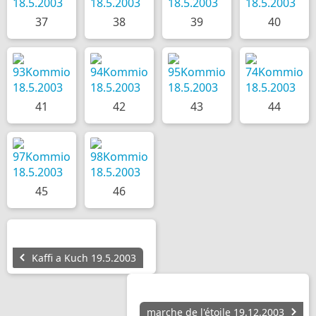
37
38
39
40
41
42
43
44
45
46
Kaffi a Kuch 19.5.2003
marche de l'étoile 19.12.2003